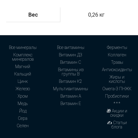
Вес
0,26 кг
Все минералы
Все витамины
Ферменты
Комплекс
Витамин Д3
Коллаген
минералов
Витамин С
Травы
Магний
Витамины из
Антиоксиданты
Кальций
группы В
Жиры и
Цинк
Витамин К2
кислоты
Железо
Мультивитамины
Омега-3 ПНЖК
Хром
Витамин А
Пробиотики
Медь
Витамин Е
* * *
Йод
🎁 Акции и
скидки
Сера
✍ Статьи
Селен
блога