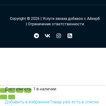
Copyright © 2026 | Услуги заказа добавок с Айхерб
|
Ограничение ответственности
Количество
Доступность:
1 в наличии
товара
Country
Добавить в избранное
Товар уже есть в списке
Life,