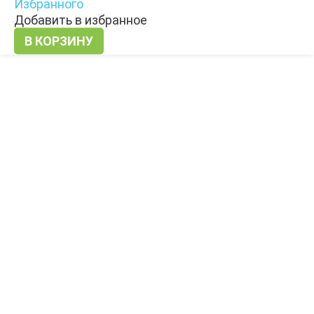
Избранного
Хелатный
Добавить в избранное
глицинат
В КОРЗИНУ
магний,
133
мг,
180
таблеток