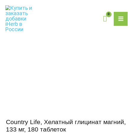
Перейти
MAI
к
содержимому
ME
Количество
товара
Country
Life,
Хелатный
глицинат
магний,
133
мг,
180
таблеток
Country Life, Хелатный глицинат магний,
133 мг, 180 таблеток