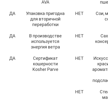
AVA
пш
ДА
Упаковка пригодна
НЕТ
Сои, 
для вторичной
с
переработки
ДА
В производстве
НЕТ
Сах
используется
консе
энергия ветра
ДА
Сертификат
НЕТ
Искус
кошерности
крас
Kosher Parve
аромат
подсла
НЕТ
Сте
ма