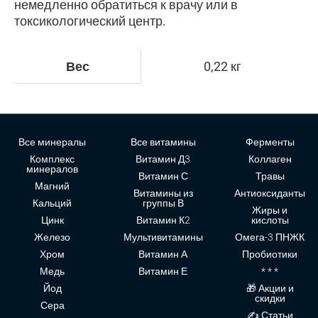
немедленно обратиться к врачу или в
токсикологический центр.
Вес
0,22 кг
Все минералы
Все витамины
Ферменты
Комплекс
Витамин Д3
Коллаген
минералов
Витамин С
Травы
Магний
Витамины из
Антиоксиданты
Кальций
группы В
Жиры и
Цинк
Витамин К2
кислоты
Железо
Мультивитамины
Омега-3 ПНЖК
Хром
Витамин А
Пробиотики
Медь
Витамин Е
* * *
Йод
🎁 Акции и
скидки
Сера
✍ Статьи