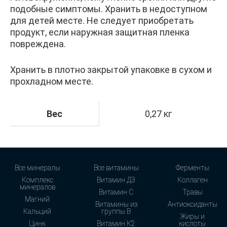
подобные симптомы. Хранить в недоступном
для детей месте. Не следует приобретать
продукт, если наружная защитная пленка
повреждена.
Хранить в плотно закрытой упаковке в сухом и
прохладном месте.
Вес
0,27 кг
Все минералы
Все витамины
Ферменты
Комплекс
Витамин Д3
Коллаген
минералов
Витамин С
Травы
Магний
Витамины из
Антиоксиданты
Кальций
группы В
Жиры и
Цинк
Витамин К2
кислоты