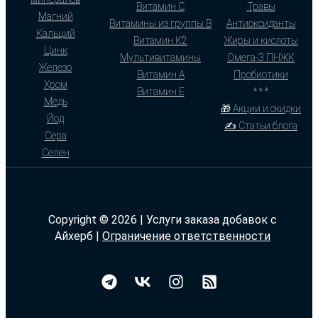
Витамин С
Травы
Магний
Витамины из группы В
Антиоксиданты
Кальций
Витамин К2
Жиры и кислоты
Цинк
Мультивитамины
Омега-3 ПНЖК
Железо
Витамин А
Пробиотики
Хром
Витамин Е
* * *
Медь
🎁 Акции и скидки
Йод
✍ Статьи блога
Сера
Селен
Copyright © 2026 | Услуги заказа добавок с
Айхерб |
Ограничение ответственности