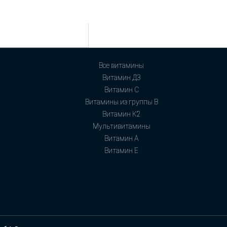
Все витамины
Витамин Д3
Витамин С
Витамины из группы В
Витамин К2
Мультивитамины
Витамин А
Витамин Е