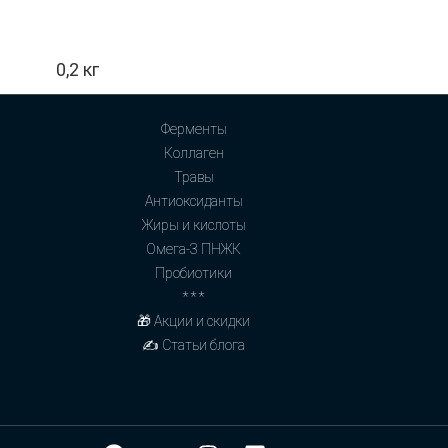
0,2 кг
Ферменты
Коллаген
Травы
Антиоксиданты
Жиры и кислоты
Омега-3 ПНЖК
Пробиотики
* * *
🎁 Акции и скидки
✍ Статьи блога