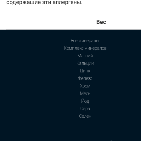
содержащие эти аллергены.
Вес
Все минералы
Комплекс минералов
Магний
Кальций
Цинк
Железо
Хром
Медь
Йод
Сера
Селен