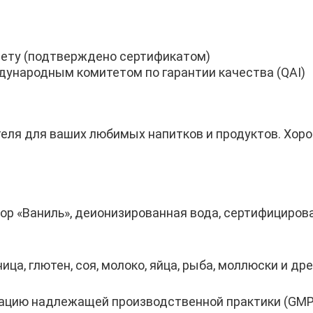
ету (подтверждено сертификатом)
ународным комитетом по гарантии качества (QAI)
теля для ваших любимых напитков и продуктов. Хор
ор «Ваниль», деионизированная вода, сертифицирова
ца, глютен, соя, молоко, яйца, рыба, моллюски и др
ацию надлежащей производственной практики (GMP)