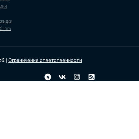
ики
 скидки
блога
рб |
Ограничение ответственности