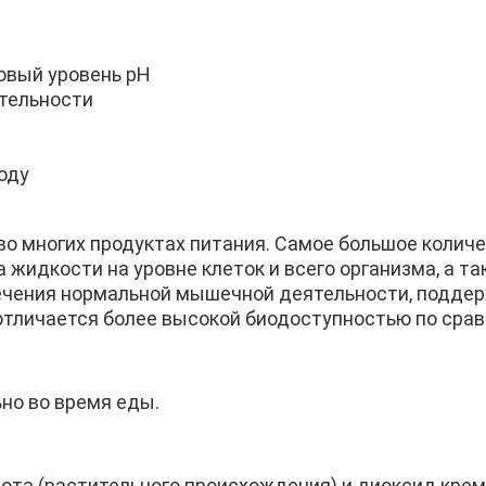
овый уровень pH
тельности
оду
о многих продуктах питания. Самое большое количе
 жидкости на уровне клеток и всего организма, а 
спечения нормальной мышечной деятельности, подде
 отличается более высокой биодоступностью по сра
ьно во время еды.
лота (растительного происхождения) и диоксид крем