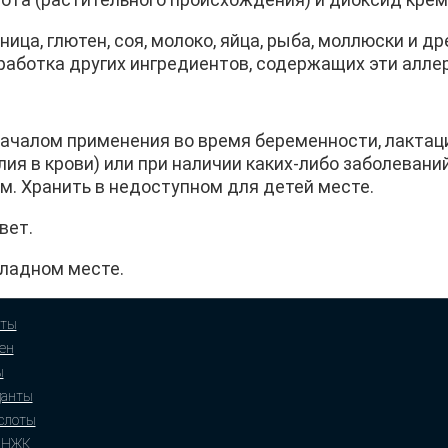
ца, глютен, соя, молоко, яйца, рыба, моллюски и д
аботка других ингредиентов, содержащих эти алле
ачалом применения во время беременности, лактаци
лия в крови) или при наличии каких-либо заболевани
м. Хранить в недоступном для детей месте.
вет.
хладном месте.
ты
ен
ы
данты
слоты
ПНЖК