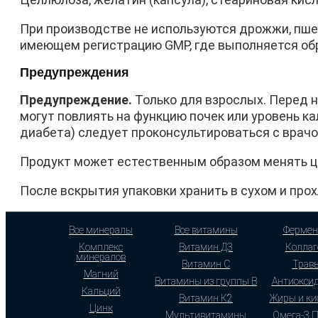
При производстве не используются дрожжи, пшени
имеющем регистрацию GMP, где выполняется обр
Предупреждения
Предупреждение.
Только для взрослых. Перед н
могут повлиять на функцию почек или уровень ка
диабета) следует проконсультироваться с врачо
Продукт может естественным образом менять ц
После вскрытия упаковки хранить в сухом и про
Все минералы
Все витамины
Фермен
Комплекс
Витамин Д3
Коллаг
минералов
Витамин С
Трав
Магний
Витамины из группы В
Антиокси
Кальций
Витамин К2
Жиры и ки
Цинк
Мультивитамины
Омега-3 