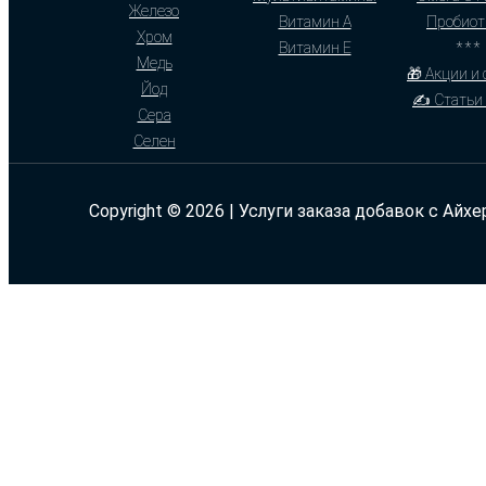
Железо
Витамин А
Пробиот
Хром
Витамин Е
* * *
Медь
🎁 Акции и
Йод
✍ Статьи 
Сера
Селен
Copyright © 2026 | Услуги заказа добавок с Айхе