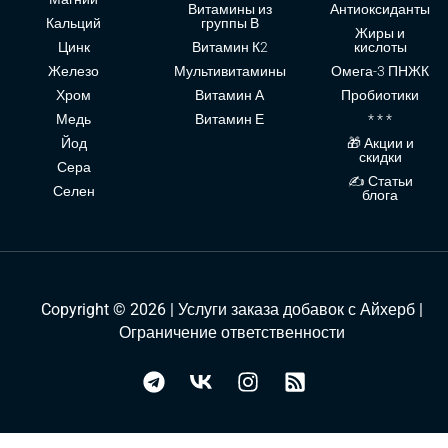
Витамины из
Антиоксиданты
Кальций
группы В
Жиры и
Цинк
Витамин К2
кислоты
Железо
Мультивитамины
Омега-3 ПНЖК
Хром
Витамин А
Пробиотики
Медь
Витамин Е
* * *
Йод
🎁 Акции и
скидки
Сера
✍ Статьи
Селен
блога
Copyright © 2026 | Услуги заказа добавок с Айхерб |
Ограничение ответственности