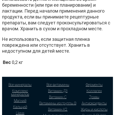
беременности (или при ее планировании) и
лактации. Перед началом применения данного
продукта, если вы принимаете рецептурные
препараты, вам следует проконсультироваться с
врачом. Хранить в сухом и прохладном месте.
Не использовать, если защитная пленка
повреждена или отсутствует. Хранить в
недоступном для детей месте.
Вес
0,2 кг
Все минералы
Все витамины
Ферменты
Комплекс
Витамин Д3
Коллаген
минералов
Витамин С
Травы
Магний
Витамины из группы В
Антиоксиданты
Кальций
Витамин К2
Жиры и кислоты
Цинк