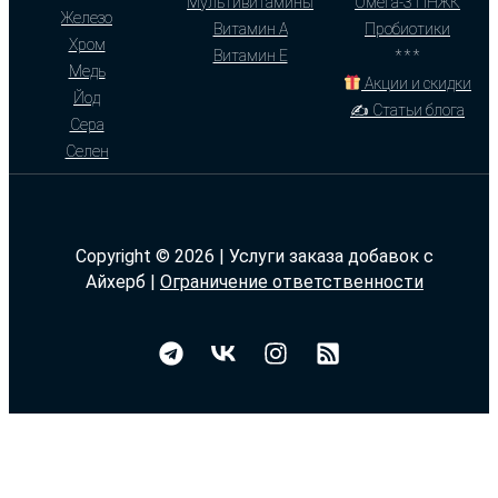
Мультивитамины
Омега-3 ПНЖК
Железо
Витамин А
Пробиотики
Хром
Витамин Е
* * *
Медь
Акции и скидки
Йод
✍ Статьи блога
Сера
Селен
Copyright © 2026 | Услуги заказа добавок с
Айхерб |
Ограничение ответственности