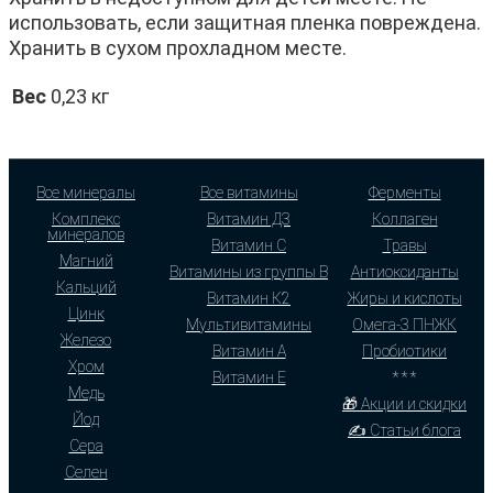
использовать, если защитная пленка повреждена.
Хранить в сухом прохладном месте.
Вес
0,23 кг
Все минералы
Все витамины
Ферменты
Комплекс
Витамин Д3
Коллаген
минералов
Витамин С
Травы
Магний
Витамины из группы В
Антиоксиданты
Кальций
Витамин К2
Жиры и кислоты
Цинк
Мультивитамины
Омега-3 ПНЖК
Железо
Витамин А
Пробиотики
Хром
Витамин Е
* * *
Медь
🎁 Акции и скидки
Йод
✍ Статьи блога
Сера
Селен