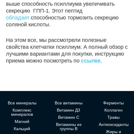
выше способность псиллиума увеличивать
секрецию ГПП-1. Этот пептид
обладает
способностью тормозить секрецию
соляной кислоты.
На этом все, мы рассмотрели полезные
свойства клетчатки псиллиум. А полный обзор с
лучшими вариантами для покупки, инструкцию
приема можно посмотреть по
ссылке
.
Все минералы
Все витамины
Ферменты
Комплекс
Витамин Д3
Коллаген
минералов
Витамин С
Травы
Магний
Витамины из
Антиоксиданты
Кальций
группы В
Жиры и