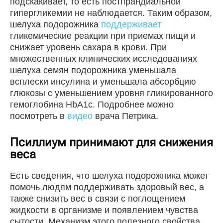
подскакивает, то есть постпрандиальной
гипергликемии не наблюдается. Таким образом,
шелуха подорожника
поддерживает
гликемические реакции при приемах пищи и
снижает уровень сахара в крови. При
множественных клинических исследованиях
шелуха семян подорожника уменьшала
всплески инсулина и уменьшала абсорбцию
глюкозы с уменьшением уровня гликированного
гемоглобина HbA1c. Подробнее можно
посмотреть в
видео
врача Петрика.
Псиллиум принимают для снижения
веса
Есть сведения, что шелуха подорожника может
помочь людям поддерживать здоровый вес, а
также снизить вес в связи с поглощением
жидкости в организме и появлением чувства
сытости. Механизм этого полезного свойства