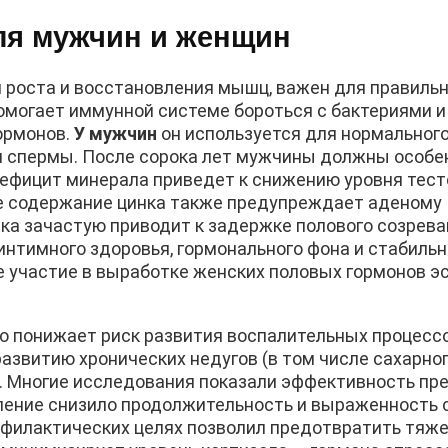
ля мужчин и женщин
я роста и восстановления мышц, важен для правиль
помогает иммунной системе бороться с бактериями и
ормонов.
У мужчин
он используется для нормальног
и спермы. После сорока лет мужчины должны особе
дефицит минерала приведет к снижению уровня тест
е содержание цинка также предупреждает аденому
ка зачастую приводит к задержке полового созрева
нтимного здоровья, гормонального фона и стабильн
е участие в выработке женских половых гормонов эс
 понижает риск развития воспалительных процессо
звитию хронических недугов (в том числе сахарног
). Многие исследования показали эффективность пр
бление снизило продолжительность и выраженность
рофилактических целях позволил предотвратить тяж