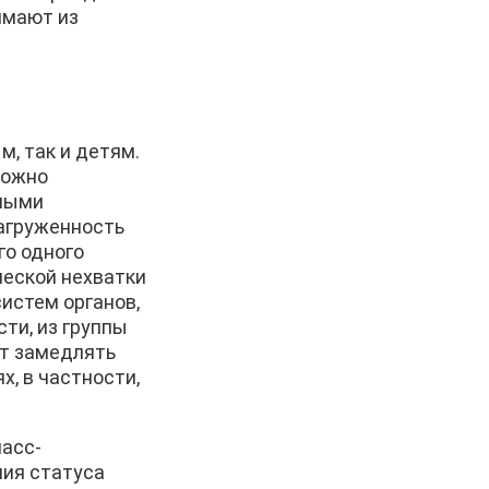
имают из
, так и детям.
можно
тными
загруженность
го одного
ческой нехватки
систем органов,
ти, из группы
ет замедлять
, в частности,
масс-
ния статуса