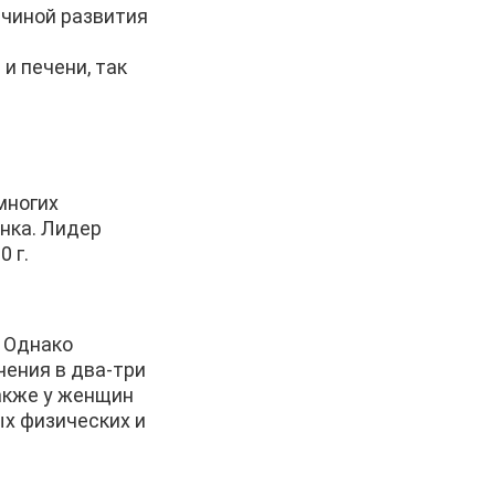
ичиной развития
и печени, так
многих
нка. Лидер
 г.
. Однако
чения в два-три
также у женщин
ых физических и