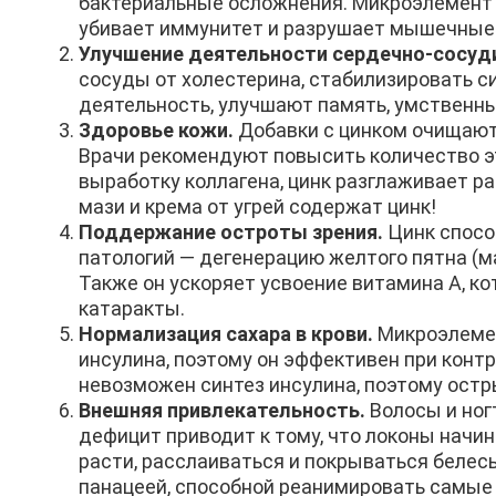
бактериальные осложнения. Микроэлемент 
убивает иммунитет и разрушает мышечные 
Улучшение деятельности сердечно-сосуд
сосуды от холестерина, стабилизировать с
деятельность, улучшают память, умственн
Здоровье кожи.
Добавки с цинком очищают 
Врачи рекомендуют повысить количество эт
выработку коллагена, цинк разглаживает р
мази и крема от угрей содержат цинк!
Поддержание остроты зрения.
Цинк спосо
патологий — дегенерацию желтого пятна (м
Также он ускоряет усвоение витамина А, к
катаракты.
Нормализация сахара в крови.
Микроэлемен
инсулина, поэтому он эффективен при контр
невозможен синтез инсулина, поэтому остр
Внешняя привлекательность.
Волосы и ногт
дефицит приводит к тому, что локоны начин
расти, расслаиваться и покрываться белес
панацеей, способной реанимировать самые