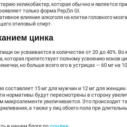
ерию хеликобактер, которая обычно и является пр
роявляет только форма PepZin GI.
тивное влияние алкоголя на клетки головного мозга 
щего этиловый спирт.
жанием цинка
пищи он усваивается в количестве от 20 до 40%. Во 
а, которая препятствует полному усвоению ионов ци
ечки, но больше всего его в устрицах — 60 мг на 100
я составляет 15 мг для мужчин и 12 мг для женщин
эти нормативы будут пересмотрены в сторону увели
том микроэлементе увеличивается. Это происходит 
рмливания, а также у лиц обоего пола при длительн
ать в нашем блоге по
ссылке
.