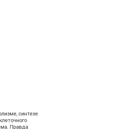
олизме, синтезе
еклеточного
ема. Правда