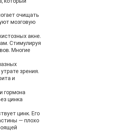
а, который
могает очищать
руют мозговую
кистозных акне.
зам. Стимулируя
вов. Многие
лазных
утрате зрения.
рита и
и гормона
Без цинка
твует цинк. Его
ластины — плохо
стоящей