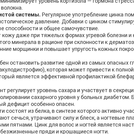
минимизирует уровень кортизола — гормона стресс
волокна.
истой системы.
Регулярное употребление цинка по
истолическое давление. Добавки с цинком стимули
ые способности и общее самочувствие.
кожу даже при тяжелых формах угревой болезни и 
ого минерала в рационе при склонности к дермато
анние морщинки и повышает упругость кожных покро
бен остановить развитие одной из самых опасных г
акулодистрофию), которая может привести к полной 
оторый является эффективной профилактикой блефа
т регулирует уровень сахара и участвует в секреци
олировании сахарного уровня у больных диабетом. 
ый дефицит особенно опасен.
и состоят из белка, в синтезе которого активно учас
ают сечься, утрачивают силу и блеск, а ногтевые п
ыми пятнами. Цинк для волос и ногтей является на
 безжизненные пряди и крошащиеся ногти.