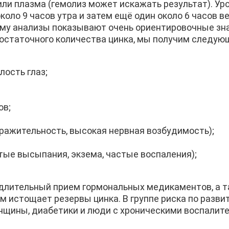
ли плазма (гемолиз может искажать результат). Уро
оло 9 часов утра и затем ещё один около 6 часов в
тому анализы показывают очень ориентировочные зн
достаточного количества цинка, мы получим следу
лость глаз;
ов;
ражительность, высокая нервная возбудимость);
атые высыпания, экзема, частые воспаления);
 длительный прием гормональных медикаментов, а 
м истощает резервы цинка. В группе риска по разв
нщины, диабетики и люди с хроническими воспалит