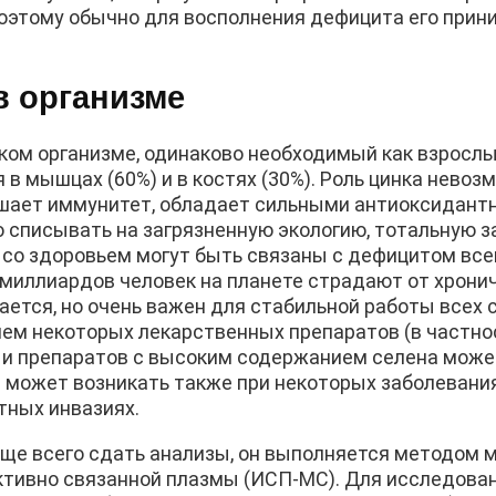
 поэтому обычно для восполнения дефицита его прин
в организме
ом организме, одинаково необходимый как взрослым
в мышцах (60%) и в костях (30%). Роль цинка невоз
вышает иммунитет, обладает сильными антиоксидан
 списывать на загрязненную экологию, тотальную 
 со здоровьем могут быть связаны с дефицитом все
миллиардов человек на планете страдают от хрони
ается, но очень важен для стабильной работы всех 
ем некоторых лекарственных препаратов (в частнос
а и препаратов с высоким содержанием селена мож
 может возникать также при некоторых заболеваниях
тных инвазиях.
ще всего сдать анализы, он выполняется методом 
ктивно связанной плазмы (ИСП-МС). Для исследова