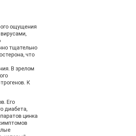
ного ощущения
 вирусами,
о
нно тщательно
остерона, что
ния. В зрелом
ого
трогенов. К
в. Его
о диабета,
епаратов цинка
 симптомов
елые