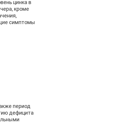
вень цинка в
ечера, кроме
ачения,
ющие симптомы
также период
итию дефицита
ельными