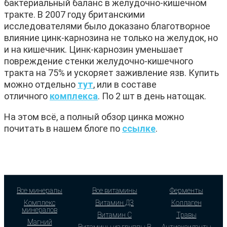
бактериальный баланс в желудочно-кишечном
тракте. В 2007 году британскими
исследователями было доказано благотворное
влияние цинк-карнозина не только на желудок, но
и на кишечник. Цинк-карнозин уменьшает
повреждение стенки желудочно-кишечного
тракта на 75% и ускоряет заживление язв. Купить
можно отдельно
тут
, или в составе
отличного
комплекса
. По 2 шт в день натощак.
На этом всё, а полный обзор цинка можно
почитать в нашем блоге по
ссылке
.
Все минералы
Все витамины
Ферменты
Комплекс
Витамин Д3
Коллаген
минералов
Витамин С
Травы
Магний