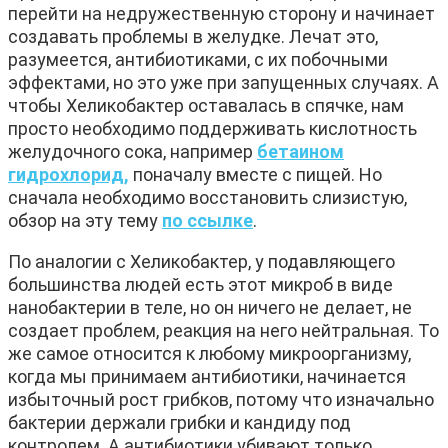
перейти на недружественную сторону и начинает
создавать проблемы в желудке. Лечат это,
разумеется, антибиотиками, с их побочными
эффектами, но это уже при запущенных случаях. А
чтобы Хеликобактер оставалась в спячке, нам
просто необходимо поддерживать кислотность
желудочного сока, например
бетаином
гидрохлорид,
поначалу вместе с пищей. Но
сначала необходимо восстановить слизистую,
обзор на эту тему
по ссылке
.
По аналогии с Хеликобактер, у подавляющего
большинства людей есть этот микроб в виде
нанобактерии в теле, но он ничего не делает, не
создает проблем, реакция на него нейтральная. То
же самое относится к любому микроорганизму,
когда мы принимаем антибиотики, начинается
избыточный рост грибков, потому что изначально
бактерии держали грибки и кандиду под
контролем. А антибиотики убивают только