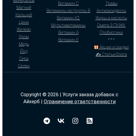
минералов
Витамин С
Травы
Магний
Витамины из группы В
Антиоксиданты
Кальций
Витамин К2
Жиры и кислоты
Цинк
Мультивитамины
Омега-3 ПНЖК
Железо
Витамин А
Пробиотики
Хром
Витамин Е
* * *
Медь
Акции и скидки
Йод
✍ Статьи блога
Сера
Селен
Copyright © 2026 | Услуги заказа добавок с
Айхерб |
Ограничение ответственности