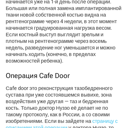
начинается уже на 1-й день после операции.
Большая или полная замена имплантированной
ткани новой собственной костью видна на
рентгенограмме через 4 недели, в этот момент
начинается градуированная нагрузка весом.
Если костный выступ выглядит зрелым и
плотным на рентгенограмме через восемь
недель, разведение ног уменьшается и можно
начинать ходить (конечно, в пределах
возможностей ребенка).
Операция Cafe Door
Сafe door это реконструкция тазобедренного
сустава при уже состоявшемся вывихе, зона
воздействия уже другая — таз и бедренная
кость. Только доктор Нуззо её делает не по
такому протоколу, как в России, а со своими
изобретениями. Если вы зайдете на
страницу с
описанием этой операции
у доктора Нуззо, то