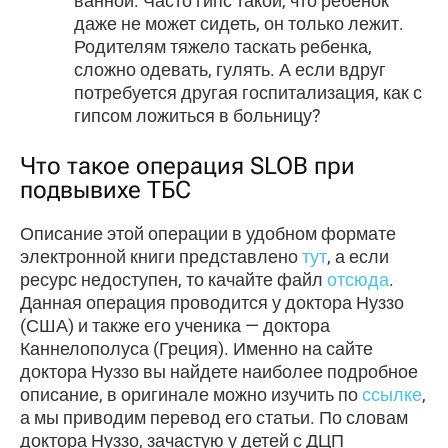
ванной. Часто гипс такой, что ребенок
даже не может сидеть, он только лежит.
Родителям тяжело таскать ребенка,
сложно одевать, гулять. А если вдруг
потребуется другая госпитализация, как с
гипсом ложиться в больницу?
Что такое операция SLOB при
подвывихе ТБС
Описание этой операции в удобном формате
электронной книги представлено
тут
, а если
ресурс недоступен, то качайте файл
отсюда
.
Данная операция проводится у доктора Нуззо
(США) и также его ученика — доктора
Каннелополуса (Греция). Именно на сайте
доктора Нуззо вы найдете наиболее подробное
описание, в оригинале можно изучить по
ссылке
,
а мы приводим перевод его статьи. По словам
доктора Нуззо, зачастую у детей с ДЦП