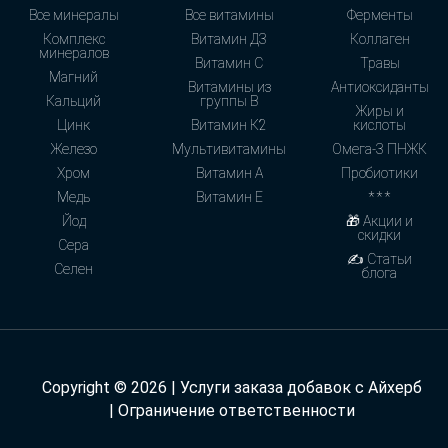
Все минералы
Все витамины
Ферменты
Комплекс
Витамин Д3
Коллаген
минералов
Витамин С
Травы
Магний
Витамины из
Антиоксиданты
Кальций
группы В
Жиры и
Цинк
Витамин К2
кислоты
Железо
Мультивитамины
Омега-3 ПНЖК
Хром
Витамин А
Пробиотики
Медь
Витамин Е
* * *
Йод
🎁 Акции и
скидки
Сера
✍ Статьи
Селен
блога
Copyright © 2026 | Услуги заказа добавок с Айхерб
|
Ограничение ответственности