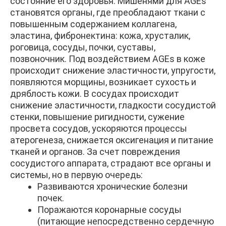
состояние его здоровья.
Мишенями для AGEs
становятся органы, где преобладают ткани с
повышенным содержанием коллагена,
эластина, фибронектина: к
ожа,
хрусталик,
роговица,
сосуды, п
очки,
суставы,
позвоночник.
Под воздействием AGEs в коже
происходит снижение эластичности, упругости,
появляются морщины, возникает сухость и
дряблость кожи.
В сосудах происходит
снижение эластичности, гладкости сосудистой
стенки, повышение ригидности, сужение
просвета сосудов, ускоряются процессы
атерогенеза, снижается оксигенация и питание
тканей и органов.
За счет повреждения
сосудистого аппарата, страдают все органы и
системы, но в первую очередь:
Развиваются хронические болезни
почек.
Поражаются коронарные сосуды
(питающие непосредственно сердечную