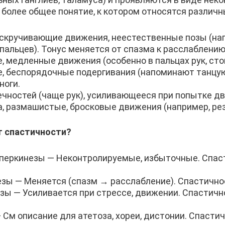
 более общее понятие, к котором относятся различ
скручивающие движения, неестественные позы (на
пальцев). Тонус меняется от спазма к расслаблению
 медленные движения (особенно в пальцах рук, стоп
ие, беспорядочные подергивания (напоминают танц
ноги.
чностей (чаще рук), усиливающееся при попытке д
, размашистые, бросковые движения (например, рез
т спастичности?
перкинезы — Неконтролируемые, избыточные. Спас
езы — Меняется (спазм → расслабление). Спастично
зы — Усиливается при стрессе, движении. Спастичн
 См описание для атетоза, хореи, дистонии. Спасти