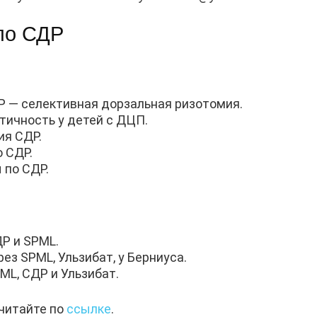
по СДР
Р — селективная дорзальная ризотомия.
тичность у детей с ДЦП.
ия СДР.
 СДР.
 по СДР.
Р и SPML.
ез SPML, Ульзибат, у Берниуса.
ML, СДР и Ульзибат.
 читайте по
ссылке
.