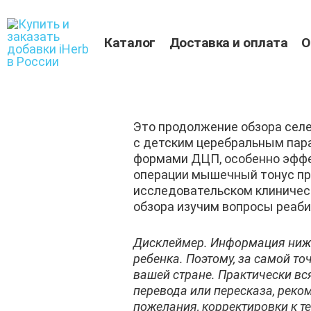
Перейти
к
содержимому
Каталог
Доставка и оплата
О
Это продолжение обзора селе
с детским церебральным пара
формами ДЦП, особенно эффе
операции мышечный тонус при
исследовательском клиническ
обзора изучим вопросы реаби
Дисклеймер. Информация ниже
ребенка. Поэтому, за самой т
вашей стране. Практически вс
перевода или пересказа, рек
пожелания, корректировки к те