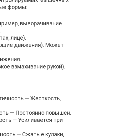
ные формы:
пример, выворачивание
.
ах, лице).
ующие движения). Может
вижения.
кое взмахивание рукой).
тичность — Жесткость,
сть — Постоянно повышен.
ость — Усиливается при
чность — Сжатые кулаки,