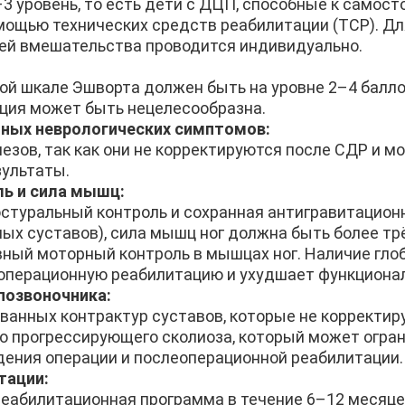
3 уровень, то есть дети с ДЦП, способные к самос
ощью технических средств реабилитации (ТСР). Дл
ей вмешательства проводится индивидуально.
:
й шкале Эшворта должен быть на уровне 2–4 баллов
ция может быть нецелесообразна.
ных неврологических симптомов:
езов, так как они не корректируются после СДР и м
ультаты.
ь и сила мышц:
туральный контроль и сохранная антигравитационн
ых суставов), сила мышц ног должна быть более тр
ный моторный контроль в мышцах ног. Наличие гло
операционную реабилитацию и ухудшает функциона
позвоночника:
ванных контрактур суставов, которые не корректиру
о прогрессирующего сколиоза, который может огра
ения операции и послеоперационной реабилитации.
тации:
еабилитационная программа в течение 6–12 месяц