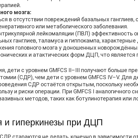
рапией.
ного мозга:
ся в отсутствии повреждений базальных ганглиев, с
енеративного или метаболического заболевания.
нтрикулярной лейкомаляции (ПВЛ) эффективность о
ных ганглиев, таламуса и гиппокампа, характерные 
ения головного мозга у доношенных новорождённых,
нических и атактических форм ДЦП, что является 
ия, дети с уровнем GMFCS II–III получают больше п
томии (СДР), чем дети с уровнем GMFCS IV–V. Для д
проведения СДР остаётся открытым, поскольку нео
льзу и риски операции. При GMFCS I аналогичного 
азивных методов, таких как ботулинотерапия или л
я и гиперкинезы при ДЦП
 СДР стараются не делать, конечно в зависимости о