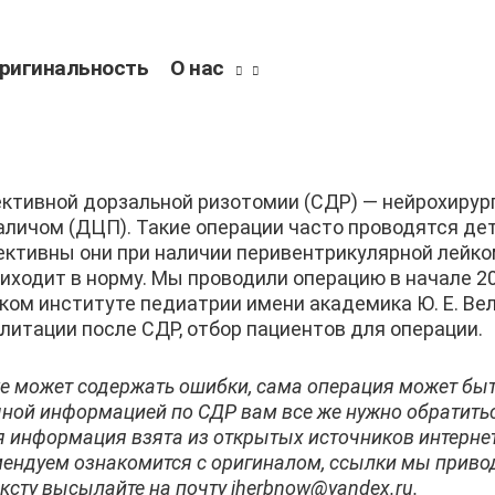
ригинальность
О нас
ктивной дорзальной ризотомии (СДР) — нейрохирур
личом (ДЦП). Такие операции часто проводятся де
ктивны они при наличии перивентрикулярной лейко
ходит в норму. Мы проводили операцию в начале 20
ом институте педиатрии имени академика Ю. Е. Вел
литации после СДР, отбор пациентов для операции.
 может содержать ошибки, сама операция может бы
очной информацией по СДР вам все же нужно обратить
я информация взята из открытых источников интернет
омендуем ознакомится с оригиналом, ссылки мы прив
ксту высылайте на почту iherbnow@yandex.ru.