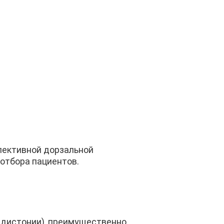
лективной дорзальной
отбора пациентов.
 дистонии), преимущественно