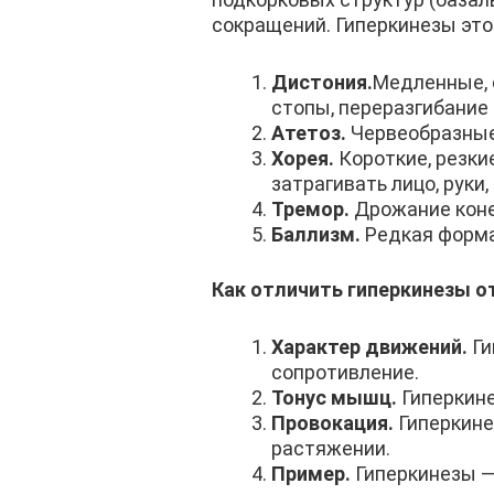
сокращений. Гиперкинезы это
Дистония.
Медленные, 
стопы, переразгибание 
Атетоз.
Червеобразные,
Хорея.
Короткие, резк
затрагивать лицо, руки, 
Тремор.
Дрожание коне
Баллизм.
Редкая форма
Как отличить гиперкинезы о
Характер движений.
Ги
сопротивление.
Тонус мышц.
Гиперкин
Провокация.
Гиперкине
растяжении.
Пример.
Гиперкинезы —