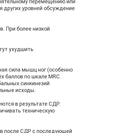
тоятельному перемещению или
я других уровней обсуждение
. При более низкой
огут ухудшить
ая сила мышц ног (особенно
ёх баллов по шкале MRC.
бальных синкинезий
льные исходы.
ются в результате СДР.
ничивать техническую
ев после СДР с последующей