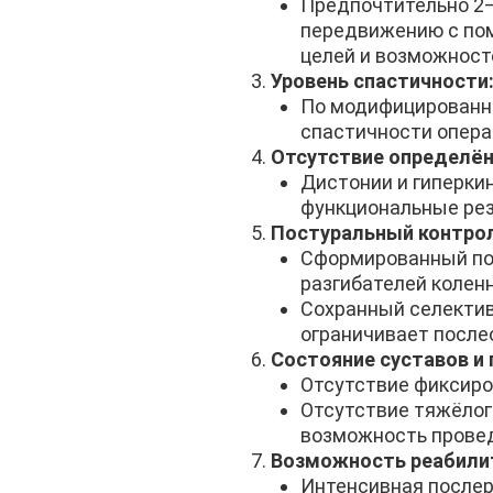
Предпочтительно 2–
передвижению с пом
целей и возможност
Уровень спастичности
По модифицированно
спастичности опера
Отсутствие определён
Дистонии и гиперкин
функциональные рез
Постуральный контрол
Сформированный пос
разгибателей коленн
Сохранный селектив
ограничивает после
Состояние суставов и 
Отсутствие фиксиро
Отсутствие тяжёлог
возможность провед
Возможность реабили
Интенсивная послер