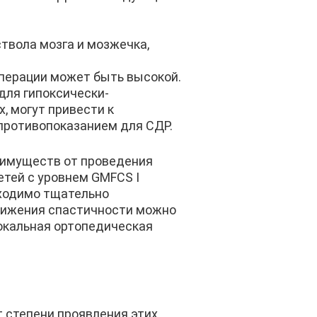
твола мозга и мозжечка,
перации может быть высокой.
для гипоксически-
 могут привести к
противопоказанием для СДР.
реимуществ от проведения
етей с уровнем GMFCS I
бходимо тщательно
снижения спастичности можно
окальная ортопедическая
т степени проявления этих