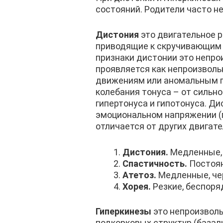
состояний. Родители часто н
Дистония
это двигательное 
приводящие к скручивающим 
признаки дистонии это непр
проявляется как непроизвол
движениям или аномальным по
колебания тонуса – от сильн
гипертонуса и гипотонуса. Ди
эмоциональном напряжении (п
отличается от других двигат
Дистония.
Медленные, 
Спастичность.
Постоя
Атетоз.
Медленные, че
Хорея.
Резкие, беспор
Гиперкинезы
это непроизволь
подкорковых структур (базал