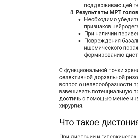
поддерживающей те
Результаты МРТ голов
Необходимо убедить
признаков нейродег
При наличии периве
Повреждения базаль
ишемического пораж
формированию дисто
С функциональной точки зрен
селективной дорзальной ризо
вопрос о целесообразности 
взвешивать потенциальную по
достичь с помощью менее инв
хирургия.
Что такое дистони
При дистонии и гиперкинезах