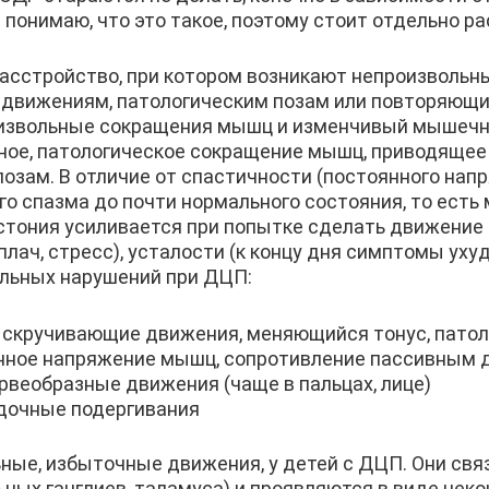
е понимаю, что это такое, поэтому стоит отдельно 
расстройство, при котором возникают непроизволь
движениям, патологическим позам или повторяющ
оизвольные сокращения мышц и изменчивый мышечн
ьное, патологическое сокращение мышц, приводяще
зам. В отличие от спастичности (постоянного нап
ого спазма до почти нормального состояния, то ест
стония усиливается при попытке сделать движение (
лач, стресс), усталости (к концу дня симптомы уху
ельных нарушений при ДЦП:
скручивающие движения, меняющийся тонус, патол
нное напряжение мышц, сопротивление пассивным
рвеобразные движения (чаще в пальцах, лице)
ядочные подергивания
ные, избыточные движения, у детей с ДЦП. Они св
ьных ганглиев, таламуса) и проявляются в виде н