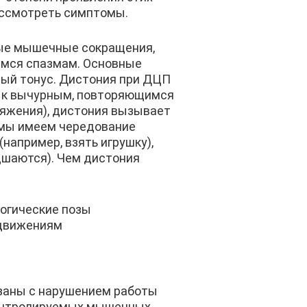
рассмотреть симптомы.
ные мышечные сокращения,
имся спазмам. Основные
ый тонус. Дистония при ДЦП
е к вычурным, повторяющимся
ряжения), дистония вызывает
ь мы имеем чередование
например, взять игрушку),
дшаются). Чем дистония
огические позы
 движениям
язаны с нарушением работы
еконтролируемых мышечных