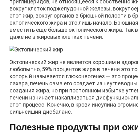
триглицеридов, не относящееся к собственно жир
вокруг клеток поджелудочной железы, вокруг се
этот жир, вокруг органов в брюшной полости в 
эктопического жира и это лишь начало. Брюшна
вместить еще больше эктопического жира. Так во
даже не в жировых клетках печени.
Эктопический жир не является хорошим и здоро
любопытно, 59% процентов жира в печени это то
который называется глюконеогенез — это процес
сахара, печень сама его создает из неуглеводн
создания жира, но при постоянном избытке угл
печени начинает накапливаться дисфункциональ
этот процесс. Конечно, в крови инсулина огромн
сильнейший дисбаланс.
Полезные продукты при ожи