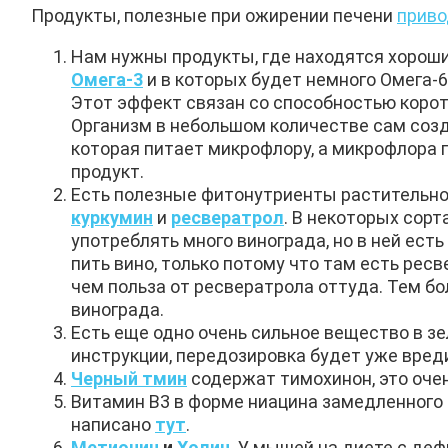
Продукты, полезные при ожирении печени
приво
Нам нужны продукты, где находятся хороши
Омега-3
и в которых будет немного Омега-6
Этот эффект связан со способностью коро
Организм в небольшом количестве сам соз
которая питает микрофлору, а микрофлора
продукт.
Есть полезные фитонутриенты растительно
куркумин
и
ресвератрол
. В некоторых сор
употреблять много винограда, но в ней есть
пить вино, только потому что там есть ресв
чем польза от ресвератрола оттуда. Тем бо
винограда.
Есть еще одно очень сильное вещество в з
инструкции, передозировка будет уже вред
Черный тмин
содержат тимохинон, это оче
Витамин В3 в форме ниацина замедленного
написано
тут
.
Метионин
и
Холин
. У мышей на диете с де