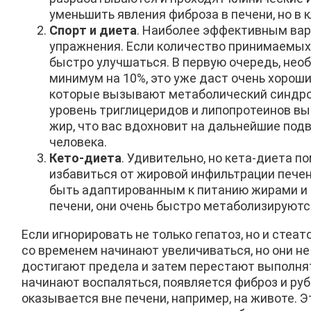
уменьшить явления фиброза в печени, но в 
Спорт и диета
. Наиболее эффективным вар
упражнения. Если количество принимаемых 
быстро улучшаться. В первую очередь, необ
минимум на 10%, это уже даст очень хорош
которые вызывают метаболический синдром
уровень триглицеридов и липопротеинов вы
жир, что вас вдохновит на дальнейшие подв
человека.
Кето-диета
. Удивительно, но кета-диета по
избавиться от жировой инфильтрации печени
быть адаптированным к питанию жирами и 
печени, они очень быстро метаболизируютс
Если игнорировать не только гепатоз, но и стеа
со временем начинают увеличиваться, но они не
достигают предела и затем перестают выполнят
начинают воспаляться, появляется фиброз и рубц
оказывается вне печени, например, на животе. 