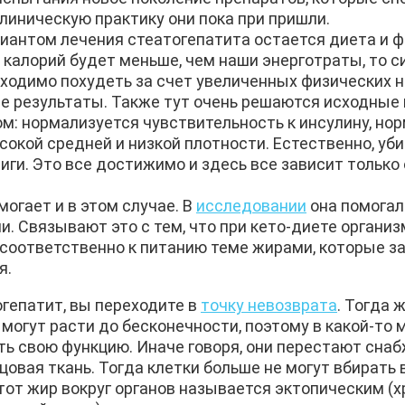
клиническую практику они пока при пришли.
иантом лечения стеатогепатита остается диета и 
калорий будет меньше, чем наши энерготраты, то с
ходимо похудеть за счет увеличенных физических на
ие результаты. Также тут очень решаются исходные
: нормализуется чувствительность к инсулину, но
сокой средней и низкой плотности. Естественно, уб
иги. Это все достижимо и здесь все зависит только
могает и в этом случае. В
исследовании
она помога
. Связывают это с тем, что при кето-диете органи
соответственно к питанию теме жирами, которые за
я.
тогепатит, вы переходите в
точку невозврата
. Тогда 
 могут расти до бесконечности, поэтому в какой-то 
ь свою функцию. Иначе говоря, они перестают снаб
овая ткань. Тогда клетки больше не могут вбирать в
Этот жир вокруг органов называется эктопическим (