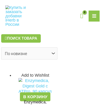
Перейти
MAI
к
содержимому
ME
ПОИСК ТОВАРА
Add to Wishlist
В КОРЗИНУ
Enzymedica,