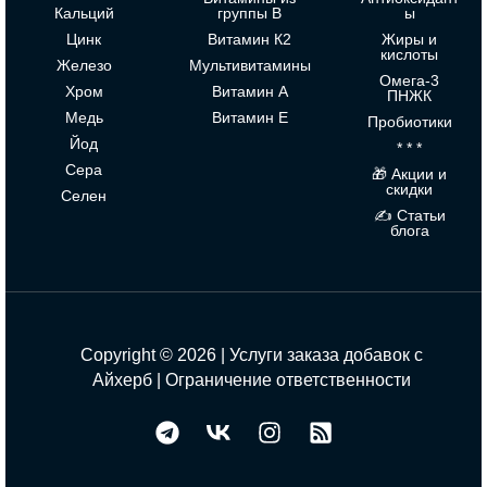
Кальций
группы В
ы
Цинк
Витамин К2
Жиры и
кислоты
Железо
Мультивитамины
Омега-3
Хром
Витамин А
ПНЖК
Медь
Витамин Е
Пробиотики
Йод
* * *
Сера
🎁 Акции и
скидки
Селен
✍ Статьи
блога
Copyright © 2026 | Услуги заказа добавок с
Айхерб |
Ограничение ответственности