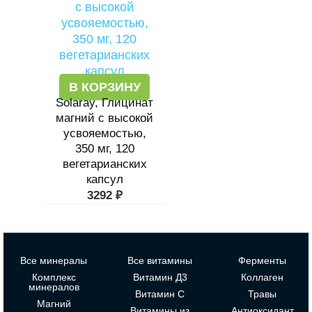
В КОРЗИНУ
Solaray, Глицинат
магний с высокой
усвояемостью,
350 мг, 120
вегетарианских
капсул
3292
₽
Все минералы
Все витамины
Ферменты
Комплекс
Витамин Д3
Коллаген
минералов
Витамин С
Травы
Магний
Витамины из
Антиоксидант