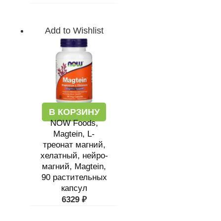
Add to Wishlist
В КОРЗИНУ
NOW Foods,
Magtein, L-
треонат магний,
хелатный, нейро-
магний, Magtein,
90 растительных
капсул
6329
₽