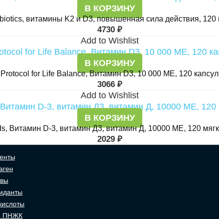
В КОРЗИНУ
biotics, витамины K2 и D3, повышенная сила действия, 120
4730
₽
Add to Wishlist
В КОРЗИНУ
Protocol for Life Balance, Витамин D3, 10 000 МЕ, 120 капсул
3066
₽
Add to Wishlist
В КОРЗИНУ
s, Витамин D-3, витамин Д3, витамин Д, 10000 МЕ, 120 мягк
2029
₽
енты
аген
авы
иданты
кислоты
3 ПНЖК