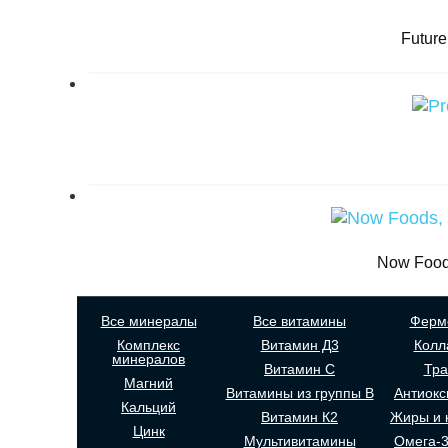
Future
Now Food
Все минералы
Все витамины
Ферм
Комплекс
Витамин Д3
Колл
минералов
Витамин С
Тр
Магний
Витамины из группы В
Антиокс
Кальций
Витамин К2
Жиры и 
Цинк
Мультивитамины
Омега-