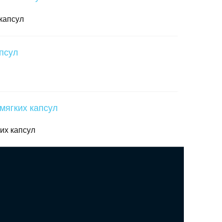
 капсул
их капсул