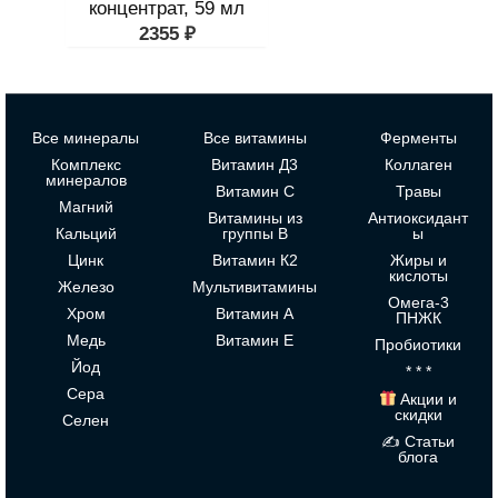
концентрат, 59 мл
2355
₽
Все минералы
Все витамины
Ферменты
Комплекс
Витамин Д3
Коллаген
минералов
Витамин С
Травы
Магний
Витамины из
Антиоксидант
Кальций
группы В
ы
Цинк
Витамин К2
Жиры и
кислоты
Железо
Мультивитамины
Омега-3
Хром
Витамин А
ПНЖК
Медь
Витамин Е
Пробиотики
Йод
* * *
Сера
Акции и
скидки
Селен
✍ Статьи
блога