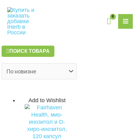
Перейти
MAI
к
содержимому
ME
ПОИСК ТОВАРА
Add to Wishlist