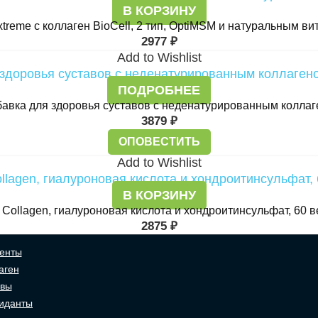
В КОРЗИНУ
xtreme с коллаген BioCell, 2 тип, OptiMSM и натуральным в
2977
₽
Add to Wishlist
ПОДРОБНЕЕ
бавка для здоровья суставов с неденатурированным коллаген
3879
₽
ОПОВЕСТИТЬ
Add to Wishlist
В КОРЗИНУ
ll Collagen, гиалуроновая кислота и хондроитинсульфат, 60 
2875
₽
енты
аген
авы
иданты