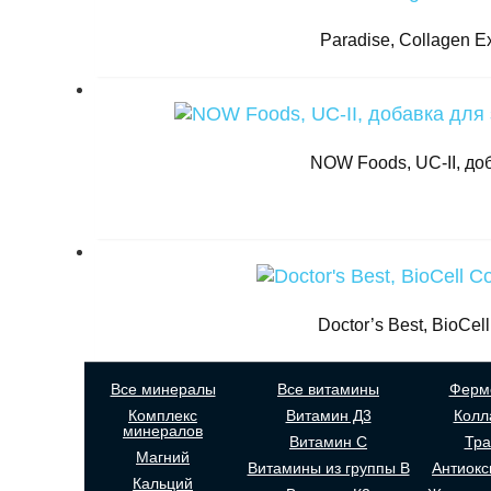
Paradise, Collagen E
NOW Foods, UC-II, до
Doctor’s Best, BioCe
Все минералы
Все витамины
Ферм
Комплекс
Витамин Д3
Колл
минералов
Витамин С
Тр
Магний
Витамины из группы В
Антиокс
Кальций