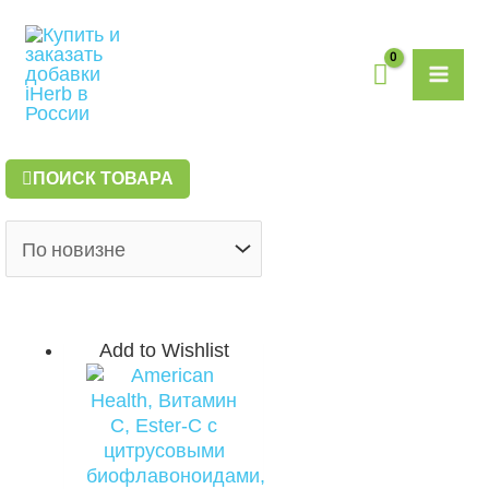
Перейти
MAI
к
содержимому
ME
ПОИСК ТОВАРА
Add to Wishlist