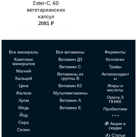
Ester-C, 60
вегетарианских
капсул
2081
₽
Все минералы
Все витамины
Ферменты
Комплекс
Витамин Д3
Коллаген
минералов
Витамин С
Травы
Магний
Витамины из
Антиоксидант
Кальций
группы В
ы
Цинк
Витамин К2
Жиры и
кислоты
Железо
Мультивитамины
Омега-3
Хром
Витамин А
ПНЖК
Медь
Витамин Е
Пробиотики
Йод
* * *
Сера
🎁 Акции и
скидки
Селен
✍ Статьи