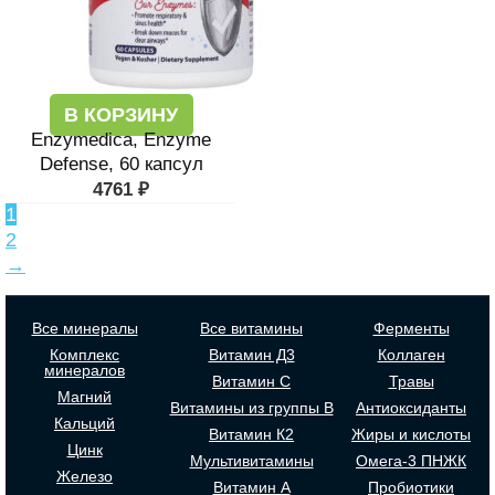
В КОРЗИНУ
Enzymedica, Enzyme
Defense, 60 капсул
4761
₽
1
2
→
Все минералы
Все витамины
Ферменты
Комплекс
Витамин Д3
Коллаген
минералов
Витамин С
Травы
Магний
Витамины из группы В
Антиоксиданты
Кальций
Витамин К2
Жиры и кислоты
Цинк
Мультивитамины
Омега-3 ПНЖК
Железо
Витамин А
Пробиотики