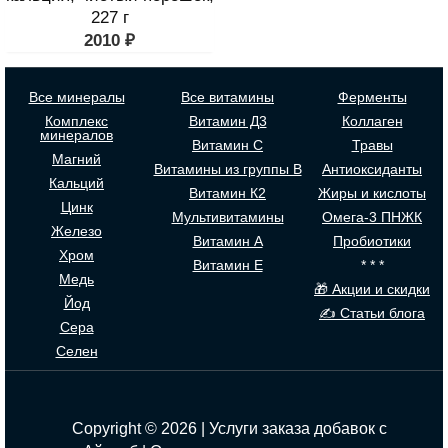
227 г
2010
₽
Все минералы
Все витамины
Ферменты
Комплекс
Витамин Д3
Коллаген
минералов
Витамин С
Травы
Магний
Витамины из группы В
Антиоксиданты
Кальций
Витамин К2
Жиры и кислоты
Цинк
Мультивитамины
Омега-3 ПНЖК
Железо
Витамин А
Пробиотики
Хром
Витамин Е
* * *
Медь
🎁 Акции и скидки
Йод
✍ Статьи блога
Сера
Селен
Copyright © 2026 | Услуги заказа добавок с