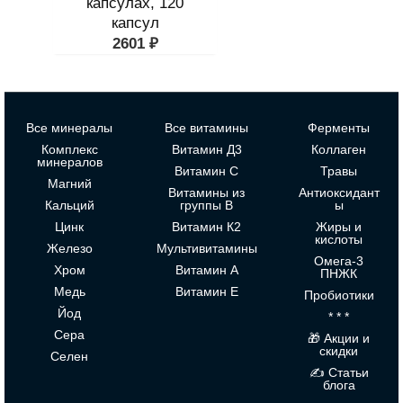
капсулах, 120
капсул
2601
₽
Все минералы
Все витамины
Ферменты
Комплекс
Витамин Д3
Коллаген
минералов
Витамин С
Травы
Магний
Витамины из
Антиоксидант
Кальций
группы В
ы
Цинк
Витамин К2
Жиры и
кислоты
Железо
Мультивитамины
Омега-3
Хром
Витамин А
ПНЖК
Медь
Витамин Е
Пробиотики
Йод
* * *
Сера
🎁 Акции и
скидки
Селен
✍ Статьи
блога