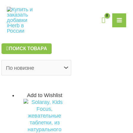
Перейти
MAI
к
содержимому
ME
ПОИСК ТОВАРА
Add to Wishlist