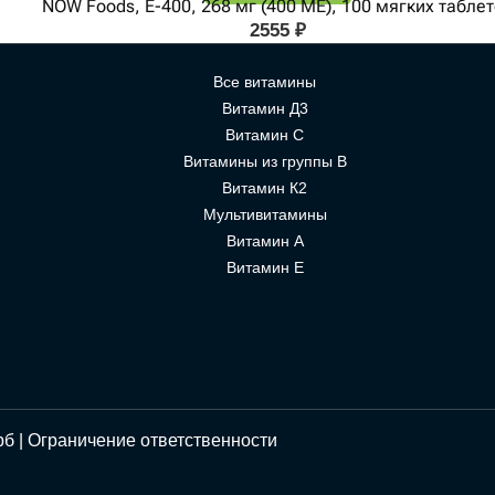
NOW Foods, E-400, 268 мг (400 МЕ), 100 мягких табле
2555
₽
Все витамины
Витамин Д3
Витамин С
Витамины из группы В
Витамин К2
Мультивитамины
Витамин А
Витамин Е
рб |
Ограничение ответственности