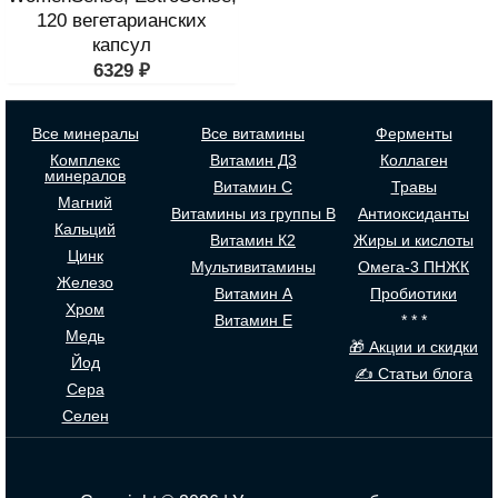
120 вегетарианских
капсул
6329
₽
Все минералы
Все витамины
Ферменты
Комплекс
Витамин Д3
Коллаген
минералов
Витамин С
Травы
Магний
Витамины из группы В
Антиоксиданты
Кальций
Витамин К2
Жиры и кислоты
Цинк
Мультивитамины
Омега-3 ПНЖК
Железо
Витамин А
Пробиотики
Хром
Витамин Е
* * *
Медь
🎁 Акции и скидки
Йод
✍ Статьи блога
Сера
Селен