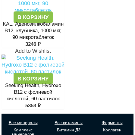
В КОРЗИНУ
KAL, Аденозилкобаламин
B12, клубника, 1000 мкг,
90 микротаблеток
3246
₽
Add to Wishlist
В КОРЗИНУ
Seeking Health, Hydroxo
B12 с фолиевой
кислотой, 60 пастилок
5353
₽
Все минералы
Все витамины
Ферменты
Комплекс
Витамин Д3
Коллаген
минералов