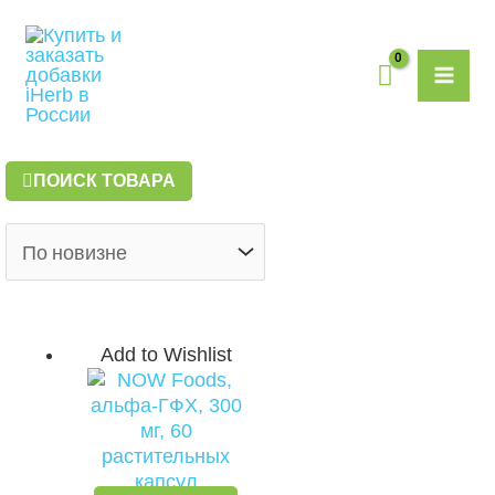
Перейти
MAI
к
содержимому
ME
ПОИСК ТОВАРА
Add to Wishlist