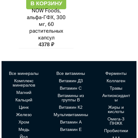
В КОРЗИНУ
NOW Foods,
альфа-ГФХ, 300
мг, 60
растительных
капсул
4378
₽
Все минералы
Все витамины
Ферменты
Комплекс
Витамин Д3
Коллаген
минералов
Витамин С
Травы
Магний
Витамины из
Антиоксидант
Кальций
группы В
ы
Цинк
Витамин К2
Жиры и
кислоты
Железо
Мультивитамины
Омега-3
Хром
Витамин А
ПНЖК
Медь
Витамин Е
Пробиотики
Йод