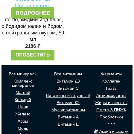
Нет на складе
ПОДРОБНЕЕ
Life-flo, жидкий йод плюс,
с йодидом калия и йодом,
с нейтральным вкусом, 59
мл
2186
₽
ОПОВЕСТИТЬ
Все минералы
Все витамины
Ферменты
Комплекс
Витамин Д3
Коллаген
минералов
Витамин С
Травы
Магний
Витамины из группы В
Антиоксиданты
Кальций
Витамин К2
Жиры и кислоты
Цинк
Мультивитамины
Омега-3 ПНЖК
Железо
Витамин А
Пробиотики
Хром
Витамин Е
* * *
Медь
🎁 Акции и скидки