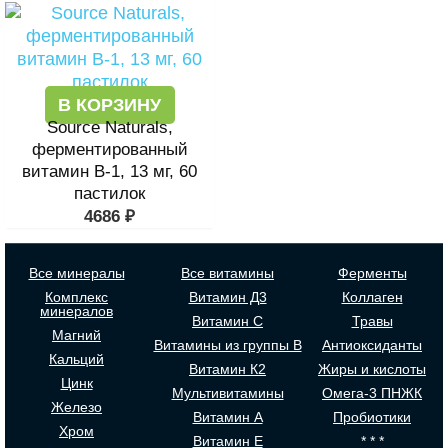
В КОРЗИНУ
Source Naturals,
ферментированный
витамин B-1, 13 мг, 60
пастилок
4686
₽
Все минералы
Все витамины
Ферменты
Комплекс
Витамин Д3
Коллаген
минералов
Витамин С
Травы
Магний
Витамины из группы В
Антиоксиданты
Кальций
Витамин К2
Жиры и кислоты
Цинк
Мультивитамины
Омега-3 ПНЖК
Железо
Витамин А
Пробиотики
Хром
Витамин Е
* * *