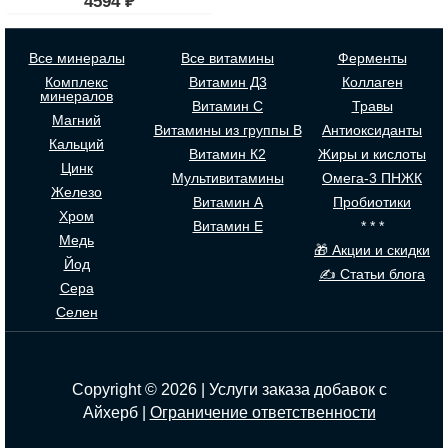
4594
₽
Все минералы
Все витамины
Ферменты
Комплекс
Витамин Д3
Коллаген
минералов
Витамин С
Травы
Магний
Витамины из группы В
Антиоксиданты
Кальций
Витамин К2
Жиры и кислоты
Цинк
Мультивитамины
Омега-3 ПНЖК
Железо
Витамин А
Пробиотики
Хром
Витамин Е
* * *
Медь
🎁 Акции и скидки
Йод
✍ Статьи блога
Сера
Селен
Copyright © 2026 | Услуги заказа добавок с
Айхерб |
Ограничение ответственности