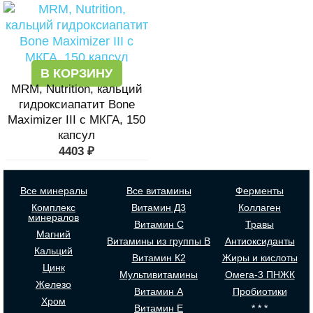
В КОРЗИНУ
MRM, Nutrition, кальций
гидроксиапатит Bone
Maximizer III с МКГА, 150
капсул
4403
₽
Все минералы
Все витамины
Ферменты
Комплекс
Витамин Д3
Коллаген
минералов
Витамин С
Травы
Магний
Витамины из группы В
Антиоксиданты
Кальций
Витамин К2
Жиры и кислоты
Цинк
Мультивитамины
Омега-3 ПНЖК
Железо
Витамин А
Пробиотики
Хром
Витамин Е
* * *