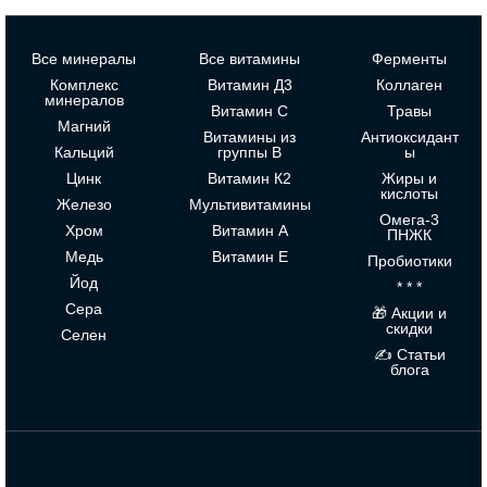
Все минералы
Все витамины
Ферменты
Комплекс
Витамин Д3
Коллаген
минералов
Витамин С
Травы
Магний
Витамины из
Антиоксидант
Кальций
группы В
ы
Цинк
Витамин К2
Жиры и
кислоты
Железо
Мультивитамины
Омега-3
Хром
Витамин А
ПНЖК
Медь
Витамин Е
Пробиотики
Йод
* * *
Сера
🎁 Акции и
скидки
Селен
✍ Статьи
блога