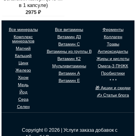
в 1 капсуле)
2975
₽
Все минералы
Все витамины
Ферменты
Комплекс
Витамин Д3
Коллаген
минералов
Витамин С
Травы
Магний
Витамины из группы В
Антиоксиданты
Кальций
Витамин К2
Жиры и кислоты
Цинк
Мультивитамины
Омега-3 ПНЖК
Железо
Витамин А
Пробиотики
Хром
Витамин Е
* * *
Медь
🎁 Акции и скидки
Йод
✍ Статьи блога
Сера
Селен
Copyright © 2026 | Услуги заказа добавок с