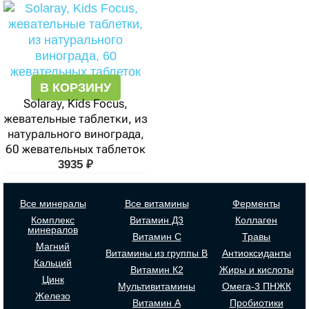
В КОРЗИНУ
Solaray, Kids Focus,
жевательные таблетки, из
натурального винограда,
60 жевательных таблеток
3935
₽
Все минералы
Все витамины
Ферменты
Комплекс
Витамин Д3
Коллаген
минералов
Витамин С
Травы
Магний
Витамины из группы В
Антиоксиданты
Кальций
Витамин К2
Жиры и кислоты
Цинк
Мультивитамины
Омега-3 ПНЖК
Железо
Витамин А
Пробиотики