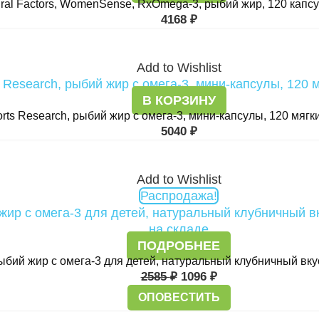
ral Factors, WomenSense, RxOmega-3, рыбий жир, 120 капсу
4168
₽
Add to Wishlist
В КОРЗИНУ
rts Research, рыбий жир с омега-3, мини-капсулы, 120 мягк
5040
₽
Add to Wishlist
Первоначальная
Текущая
Распродажа!
цена
цена:
составляла
1096 ₽.
2585 ₽.
на складе
ПОДРОБНЕЕ
, рыбий жир с омега-3 для детей, натуральный клубничный вк
2585
₽
1096
₽
ОПОВЕСТИТЬ