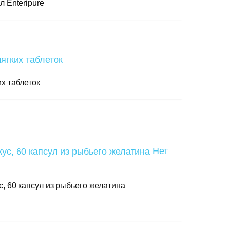
л Enteripure
их таблеток
Нет
ус, 60 капсул из рыбьего желатина