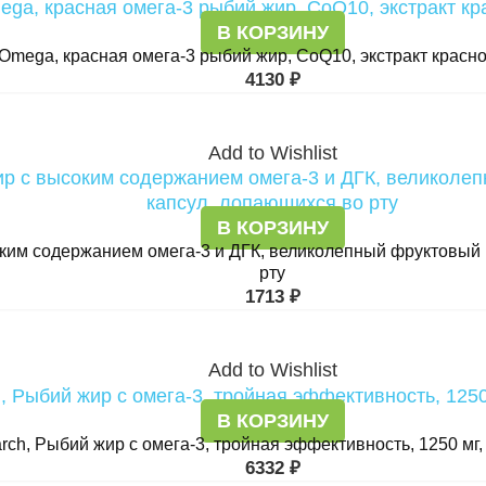
В КОРЗИНУ
Omega, красная омега-3 рыбий жир, CoQ10, экстракт красног
4130
₽
Add to Wishlist
В КОРЗИНУ
соким содержанием омега-3 и ДГК, великолепный фруктовый
рту
1713
₽
Add to Wishlist
В КОРЗИНУ
rch, Рыбий жир с омега-3, тройная эффективность, 1250 мг,
6332
₽