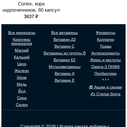
Cortex, кора
надпочечников, 60 капсул
3637
₽
Все минералы
Все витамины
Ферменты
Комплекс
Витамин Д3
Коллаген
минералов
Витамин С
Травы
Магний
Витамины из группы В
Антиоксиданты
Кальций
Витамин К2
Жиры и кислоты
Цинк
Мультивитамины
Омега-3 ПНЖК
Железо
Витамин А
Пробиотики
Хром
Витамин Е
* * *
Медь
🎁 Акции и скидки
Йод
✍ Статьи блога
Сера
Селен
Copyright © 2026 | Услуги заказа добавок с