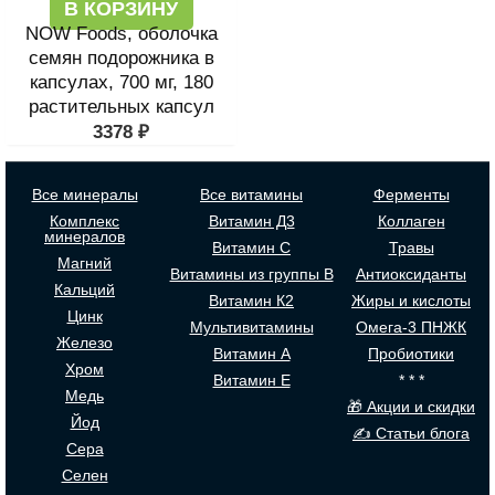
В КОРЗИНУ
NOW Foods, оболочка
семян подорожника в
капсулах, 700 мг, 180
растительных капсул
3378
₽
Все минералы
Все витамины
Ферменты
Комплекс
Витамин Д3
Коллаген
минералов
Витамин С
Травы
Магний
Витамины из группы В
Антиоксиданты
Кальций
Витамин К2
Жиры и кислоты
Цинк
Мультивитамины
Омега-3 ПНЖК
Железо
Витамин А
Пробиотики
Хром
Витамин Е
* * *
Медь
🎁 Акции и скидки
Йод
✍ Статьи блога
Сера
Селен