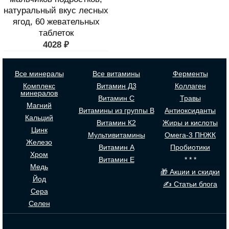
натуральный вкус лесных
ягод, 60 жевательных
таблеток
4028
₽
Все минералы
Все витамины
Ферменты
Комплекс
Витамин Д3
Коллаген
минералов
Витамин С
Травы
Магний
Витамины из группы В
Антиоксиданты
Кальций
Витамин К2
Жиры и кислоты
Цинк
Мультивитамины
Омега-3 ПНЖК
Железо
Витамин А
Пробиотики
Хром
Витамин Е
* * *
Медь
🎁 Акции и скидки
Йод
✍ Статьи блога
Сера
Селен