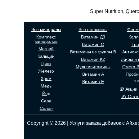
Super Nutrition, Que
Все минералы
Все витамины
Ферм
Комплекс
Витамин Д3
Колл
минералов
Витамин С
Тр
Магний
Витамины из группы В
Антиокс
Кальций
Витамин К2
Жиры и 
Цинк
Мультивитамины
Омега-
Железо
Витамин А
Проби
Хром
Витамин Е
* *
Медь
🎁 Акции 
Йод
✍ Стать
Сера
Селен
Copyright © 2026 | Услуги заказа добавок с Айхе