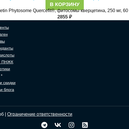
В КОРЗИНУ
rcetin Phytosome Quercefit®, фитосомы кверцетина, 250 мг, 6
2855
₽
енты
аген
авы
иданты
кислоты
3 ПНЖК
отики
 *
и скидки
и блога
рб |
Ограничение ответственности