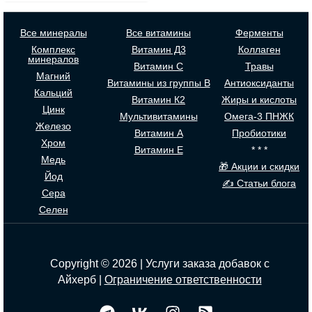
Все минералы
Все витамины
Ферменты
Комплекс
Витамин Д3
Коллаген
минералов
Витамин С
Травы
Магний
Витамины из группы В
Антиоксиданты
Кальций
Витамин К2
Жиры и кислоты
Цинк
Мультивитамины
Омега-3 ПНЖК
Железо
Витамин А
Пробиотики
Хром
Витамин Е
* * *
Медь
🎁 Акции и скидки
Йод
✍ Статьи блога
Сера
Селен
Copyright © 2026 | Услуги заказа добавок с
Айхерб |
Ограничение ответственности