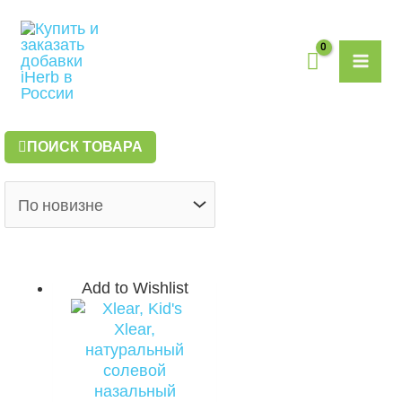
Перейти
MAI
к
содержимому
ME
ПОИСК ТОВАРА
Add to Wishlist