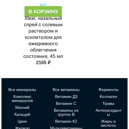
В КОРЗИНУ
Xlear, назальный
спрей с солевым
раствором и
ксилитолом для
ежедневного
облегчения
состояния, 45 мл
2165
₽
Все минералы
Все витамины
Ферменты
Комплекс
Витамин Д3
Коллаген
минералов
Витамин С
Травы
Магний
Витамины из
Антиоксидант
Кальций
группы В
ы
Цинк
Витамин К2
Жиры и
кислоты
Железо
Мультивитамины