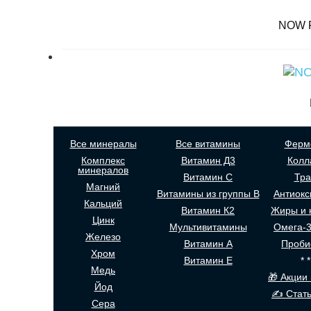
NOW Fo
Все минералы
Все витамины
Ферм
Комплекс
Витамин Д3
Колл
минералов
Витамин С
Тр
Магний
Витамины из группы В
Антиокс
Кальций
Витамин К2
Жиры и 
Цинк
Мультивитамины
Омега-
Железо
Витамин А
Проби
Хром
Витамин Е
* *
Медь
🎁 Акции 
Йод
✍ Стать
Сера