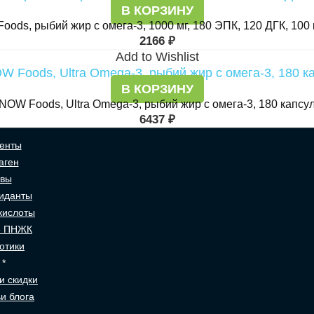
В КОРЗИНУ
ods, рыбий жир с омега-3, 1000 мг, 180 ЭПК, 120 ДГК, 100
2166
₽
Add to Wishlist
В КОРЗИНУ
NOW Foods, Ultra Omega-3, рыбий жир с омега-3, 180 капсу
6437
₽
енты
аген
авы
иданты
кислоты
3 ПНЖК
отики
 *
и скидки
и блога