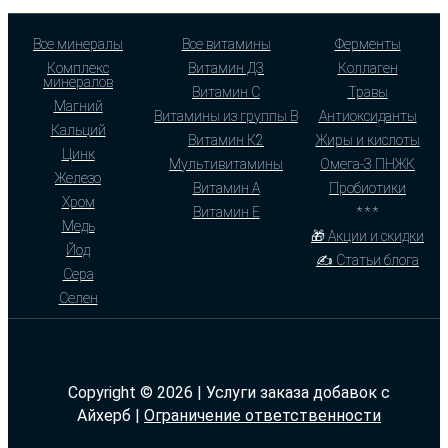
Все минералы
Все витамины
Ферменты
Комплекс
Витамин Д3
Коллаген
минералов
Витамин С
Травы
Магний
Витамины из группы В
Антиоксиданты
Кальций
Витамин К2
Жиры и кислоты
Цинк
Мультивитамины
Омега-3 ПНЖК
Железо
Витамин А
Пробиотики
Хром
Витамин Е
* * *
Медь
🎁 Акции и скидки
Йод
✍ Статьи блога
Сера
Селен
Copyright © 2026 | Услуги заказа добавок с
Айхерб |
Ограничение ответственности