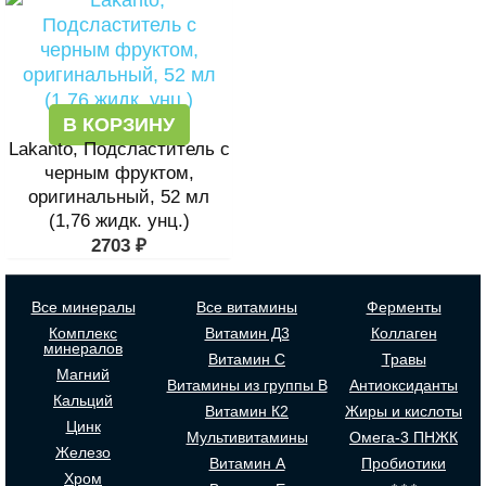
В КОРЗИНУ
Lakanto, Подсластитель с
черным фруктом,
оригинальный, 52 мл
(1,76 жидк. унц.)
2703
₽
Все минералы
Все витамины
Ферменты
Комплекс
Витамин Д3
Коллаген
минералов
Витамин С
Травы
Магний
Витамины из группы В
Антиоксиданты
Кальций
Витамин К2
Жиры и кислоты
Цинк
Мультивитамины
Омега-3 ПНЖК
Железо
Витамин А
Пробиотики
Хром