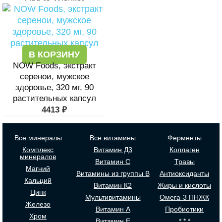
В КОРЗИНУ
NOW Foods, экстракт
серенои, мужское
здоровье, 320 мг, 90
растительных капсул
4413
₽
Все минералы
Все витамины
Ферменты
Комплекс
Витамин Д3
Коллаген
минералов
Витамин С
Травы
Магний
Витамины из группы В
Антиоксиданты
Кальций
Витамин К2
Жиры и кислоты
Цинк
Мультивитамины
Омега-3 ПНЖК
Железо
Витамин А
Пробиотики
Хром
Витамин Е
* * *