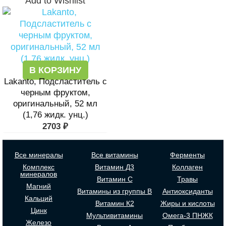
Add to Wishlist
В КОРЗИНУ
Lakanto, Подсластитель с
черным фруктом,
оригинальный, 52 мл
(1,76 жидк. унц.)
2703
₽
Все минералы
Все витамины
Ферменты
Комплекс
Витамин Д3
Коллаген
минералов
Витамин С
Травы
Магний
Витамины из группы В
Антиоксиданты
Кальций
Витамин К2
Жиры и кислоты
Цинк
Мультивитамины
Омега-3 ПНЖК
Железо