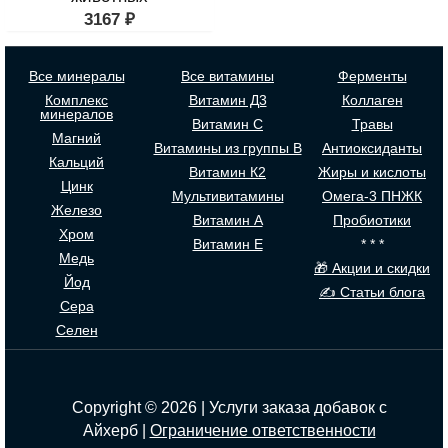
3167
₽
Все минералы
Все витамины
Ферменты
Комплекс
Витамин Д3
Коллаген
минералов
Витамин С
Травы
Магний
Витамины из группы В
Антиоксиданты
Кальций
Витамин К2
Жиры и кислоты
Цинк
Мультивитамины
Омега-3 ПНЖК
Железо
Витамин А
Пробиотики
Хром
Витамин Е
* * *
Медь
🎁 Акции и скидки
Йод
✍ Статьи блога
Сера
Селен
Copyright © 2026 | Услуги заказа добавок с
Айхерб |
Ограничение ответственности